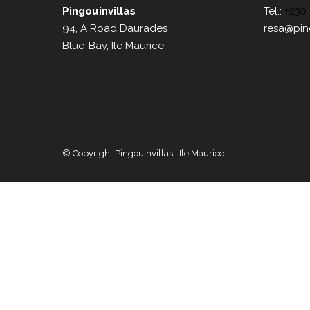
Pingouinvillas
Tel.:
+230
94, A Road Daurades
resa@pin
Blue-Bay, Ile Maurice
© Copyright Pingouinvillas | Ile Maurice