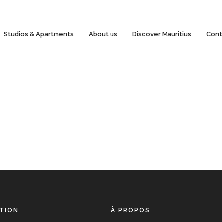
Studios & Apartments
About us
Discover Mauritius
Cont
TION
À PROPOS