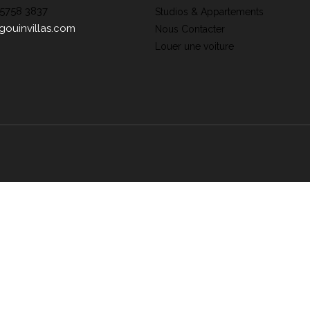
 5758 3837
Studios & Appartements
gouinvillas.com
Nous Contacter
Louer une voiture